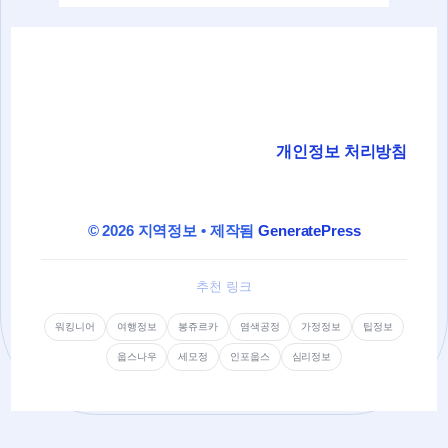
개인정보 처리방침
© 2026 지역정보
• 제작됨
GeneratePress
추천 링크
워킹니어
여행정보
봉쥬르카
염색공정
가정정보
팁정보
웁스나우
세모정
인포웁스
심리정보