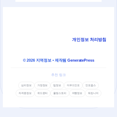
개인정보 처리방침
© 2026 지역정보
• 제작됨
GeneratePress
추천 링크
심리정보
가정정보
팁정보
더푸드인포
인포웁스
자격증정보
위드윈터
올띵스토리
여행정보
워킹니어