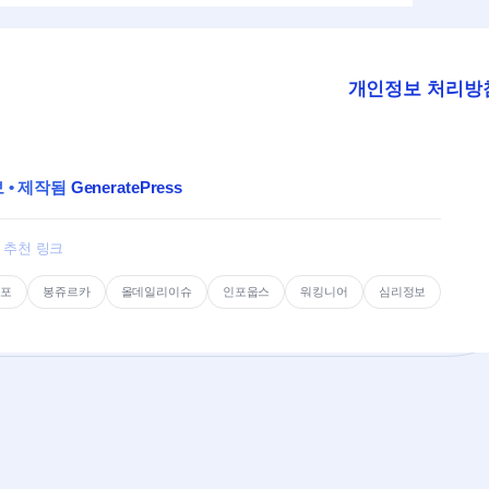
개인정보 처리방
보
• 제작됨
GeneratePress
추천 링크
인포
봉쥬르카
올데일리이슈
인포웁스
워킹니어
심리정보