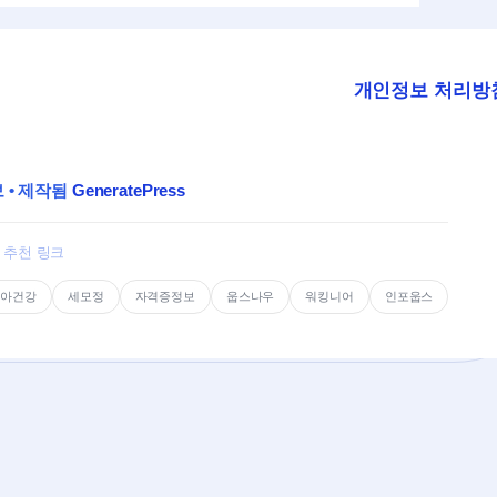
개인정보 처리방
보
• 제작됨
GeneratePress
추천 링크
치아건강
세모정
자격증정보
웁스나우
워킹니어
인포웁스