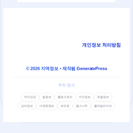
개인정보 처리방침
© 2026 지역정보
• 제작됨
GeneratePress
추천 링크
치아건강
팁정보
올띵스토리
카드정보
로컬정보
심리정보
다양한정보
세모정
웁스나우
올데일리이슈