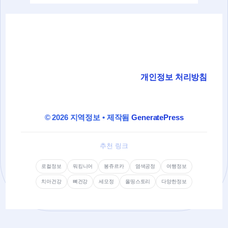
개인정보 처리방침
© 2026 지역정보
• 제작됨
GeneratePress
추천 링크
로컬정보
워킹니어
봉쥬르카
염색공정
여행정보
치아건강
뼈건강
세모정
올띵스토리
다양한정보