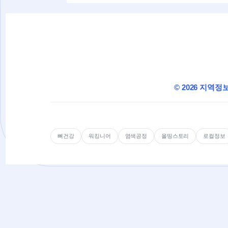
© 2026 지역정
뼈건강
워킹니어
염색공정
올띵스토리
로컬정보