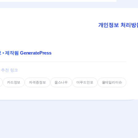
개인정보 처리방
보
• 제작됨
GeneratePress
추천 링크
카드정보
자격증정보
웁스나우
더푸드인포
올데일리이슈