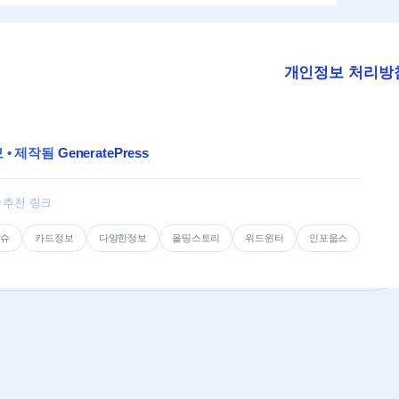
개인정보 처리방
보
• 제작됨
GeneratePress
추천 링크
이슈
카드정보
다양한정보
올띵스토리
위드윈터
인포웁스