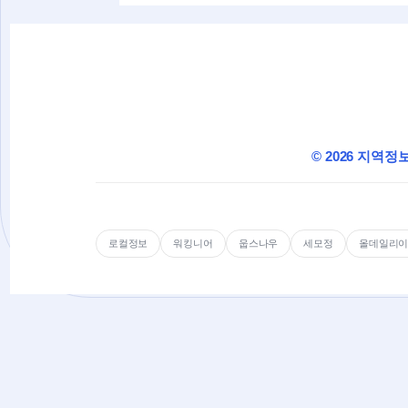
© 2026 지역정
로컬정보
워킹니어
웁스나우
세모정
올데일리