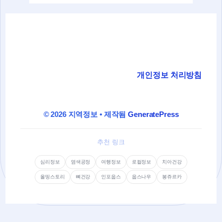
개인정보 처리방침
© 2026 지역정보
• 제작됨
GeneratePress
추천 링크
심리정보
염색공정
여행정보
로컬정보
치아건강
올띵스토리
뼈건강
인포웁스
웁스나우
봉쥬르카