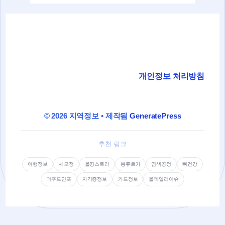
개인정보 처리방침
© 2026 지역정보
• 제작됨
GeneratePress
추천 링크
여행정보
세모정
올띵스토리
봉쥬르카
염색공정
뼈건강
더푸드인포
자격증정보
카드정보
올데일리이슈